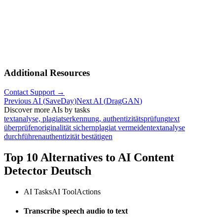
Additional Resources
Contact Support →
Previous AI
(
SaveDay
)
Next AI
(
DragGAN
)
Discover more AIs by tasks
textanalyse, plagiatserkennung, authentizitätsprüfung
text
überprüfen
originalität sichern
plagiat vermeiden
textanalyse
durchführen
authentizität bestätigen
Top 10 Alternatives to
AI Content
Detector Deutsch
AI Tasks
AI Tool
Actions
Transcribe speech audio to text