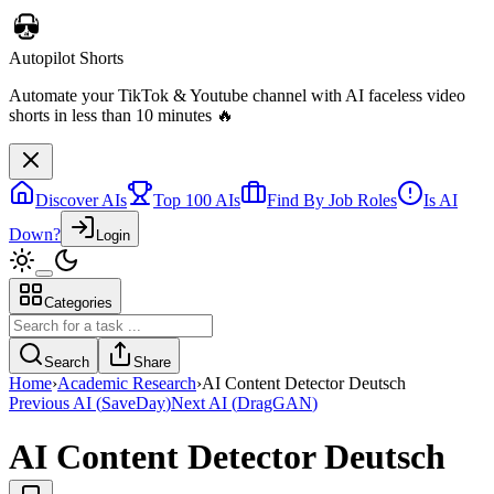
Discover AIs
Top 100 AIs
Find By Job Roles
Is AI
Down?
Login
Categories
Telebugs
Self-hosted Sentry alternative that collects, groups, and notifies you
Search
Share
about errors in your applications
Home
›
Academic Research
›
AI Content Detector Deutsch
Previous AI
(
SaveDay
)
Next AI
(
DragGAN
)
AI Content Detector Deutsch